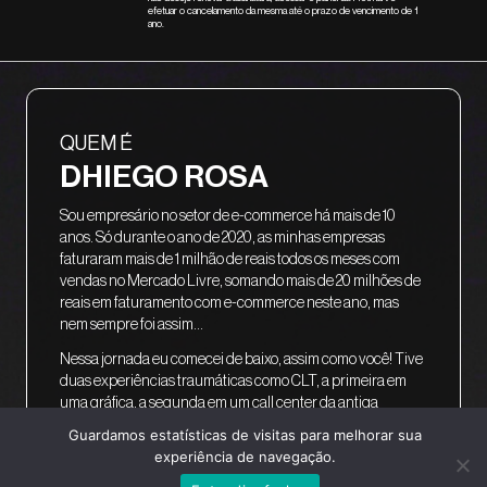
efetuar o cancelamento da mesma até o prazo de vencimento de 1
ano.
QUEM É
DHIEGO ROSA
Sou empresário no setor de e-commerce há mais de 10
anos. Só durante o ano de 2020, as minhas empresas
faturaram mais de 1 milhão de reais todos os meses com
vendas no Mercado Livre, somando mais de 20 milhões de
reais em faturamento com e-commerce neste ano, mas
nem sempre foi assim...
Nessa jornada eu comecei de baixo, assim como você! Tive
duas experiências traumáticas como CLT, a primeira em
uma gráfica, a segunda em um call center da antiga
Speedy, e foi depois dessas experiências que decidi que
Guardamos estatísticas de visitas para melhorar sua
nunca mais trabalharia para alguém novamente. Eu seria
experiência de navegação.
meu próprio patrão.