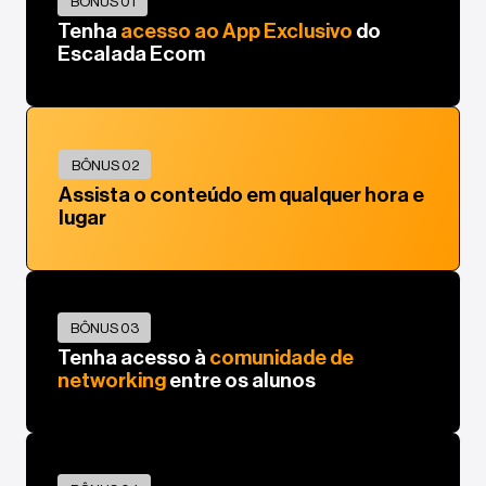
BÔNUS 01
Tenha
acesso ao App Exclusivo
do
Escalada Ecom
BÔNUS 02
Assista o conteúdo em qualquer hora e
lugar
BÔNUS 03
Tenha acesso à
comunidade de
networking
entre os alunos