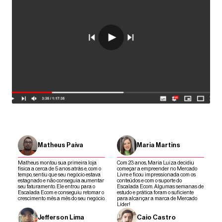
Matheus Paiva
Maria Martins
Matheus montou sua primeira loja
Com 23 anos, Maria Luiza decidiu
física a cerca de 5 anos atrás e, com o
começar a empreender no Mercado
tempo, sentiu que seu negócio estava
Livre e ficou impressionada com os
estagnado e não conseguia aumentar
conteúdos e com o suporte do
seu faturamento. Ele entrou para o
Escalada Ecom. Algumas semanas de
Escalada Ecom e conseguiu retomar o
estudo e prática foram o suficiente
crescimento mês a mês do seu negócio.
para alcançar a marca de Mercado
Líder!
Jefferson Lima
Caio Castro