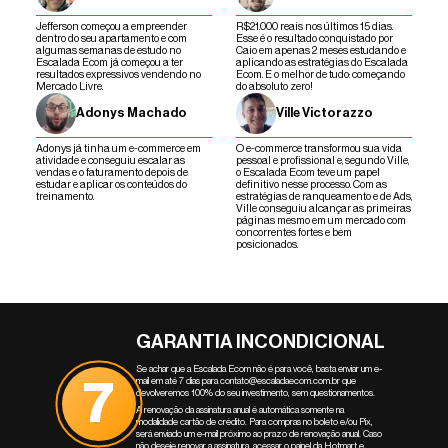
Jefferson começou a empreender
R$21.000 reais nos últimos 15 dias.
dentro do seu apartamento e com
Esse é o resultado conquistado por
algumas semanas de estudo no
Caio em apenas 2 meses estudando e
Escalada Ecom já começou a ter
aplicando as estratégias do Escalada
resultados expressivos vendendo no
Ecom. E o melhor de tudo: começando
Mercado Livre.
do absoluto zero!
Adonys Machado
Ville Victorazzo
Adonys já tinha um e-commerce em
O e-commerce transformou sua vida
atividade e conseguiu escalar as
pessoal e profissional e, segundo Ville,
vendas e o faturamento depois de
o Escalada Ecom teve um papel
estudar e aplicar os conteúdos do
definitivo nesse processo. Com as
treinamento.
estratégias de ranqueamento e de Ads,
Ville conseguiu alcançar as primeiras
páginas mesmo em um mercado com
concorrentes fortes e bem
posicionados.
GARANTIA INCONDICIONAL
Se achar que a Escalada Ecom não é para você, basta enviar um e-
7
mail em até 7 dias para
contato@escaladaecom.com.br
que
devolveremos 100% do seu investimento, sem questionamentos.
A renovação da assinatura anual é automática somente na
modalidade cartão de crédito. Para compras no boleto e/ou Pix,
será enviado um e-mail próximo ao prazo de renovação anual. Caso
não deseje renovar a assinatura, acessar o painel da Hotmart e