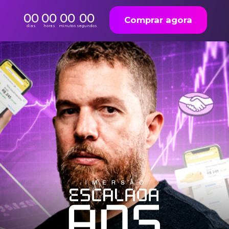
00
00
00
00
Comprar agora
dias
horas
minutos
segundos