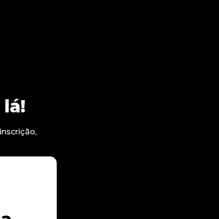
lá!
nscrição,
la