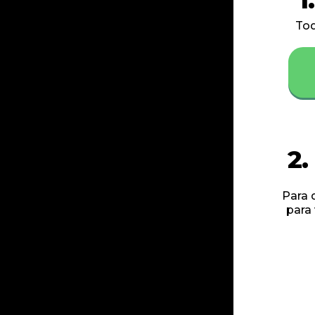
Toq
2.
Para 
para