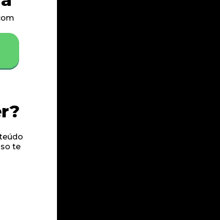
Ecom
er?
nteúdo
so te