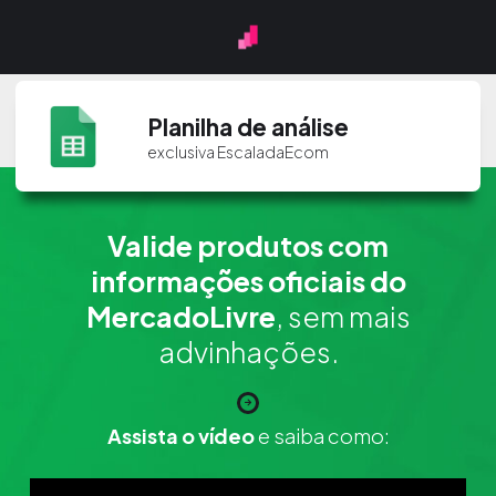
Planilha de análise
exclusiva EscaladaEcom
Valide produtos com
informações oficiais do
MercadoLivre
, sem mais
advinhações.
Assista o vídeo
e saiba como:​