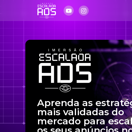
Aprenda as estraté
mais validadas do
mercado para esca
os seus anúncios n