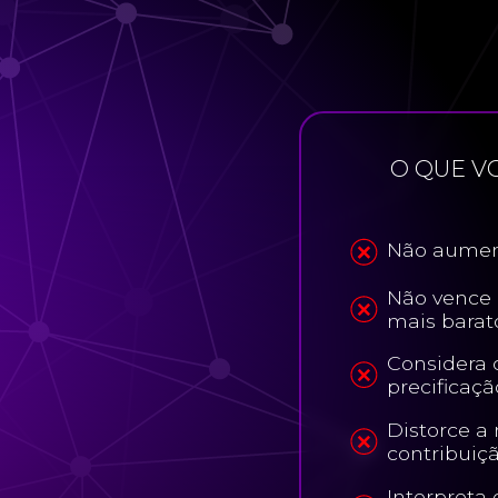
O QUE V
Não aumen
Não vence 
mais barat
Considera 
precificaçã
Distorce 
contribuiç
Interpreta 