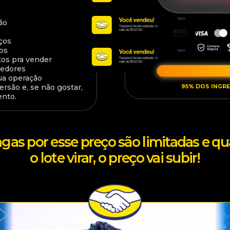
ão
ços
os
os pra vender
cedores
ua operação
rsão e, se não gostar,
95% DOS INGR
ento.
agas por esse preço são limitadas e q
o lote virar, o preço vai subir!