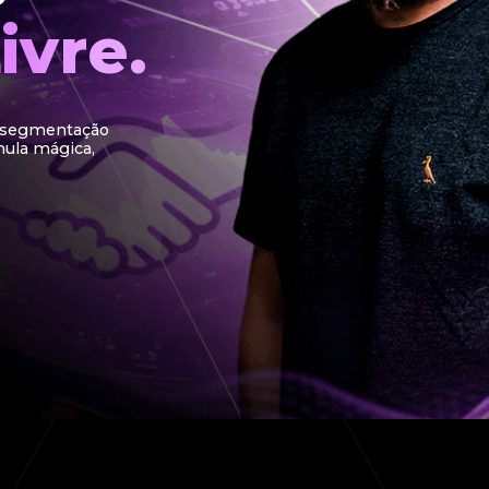
ivre.
a segmentação
mula mágica,