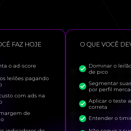
OCÊ FAZ HOJE
O QUE VOCÊ DE
ta o ad-score
Dominar o leilã
de pico
os leilões pagando
Segmentar sua
o
por perfil merc
custo com ads na
Aplicar o teste 
o
correta
a margem de
Entender o tim
ão
os indicadores de
Não seguir a su