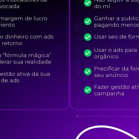
ivocada
do ml
a margem de lucro
Ganhar a publi
mento
pagando meno
o dinheiro com ads
Usar seo de for
 retorno
Usar o ads para
 “fórmula mágica”
orgânico
erar sua realidade
Precificar da fo
estão ativa da sua
seu anúncio
de ads
Fazer gestão at
campanha