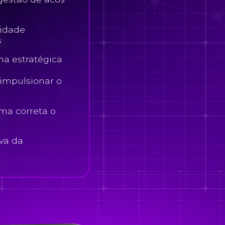
cidade
s
ma estratégica
 impulsionar o
rma correta o
iva da