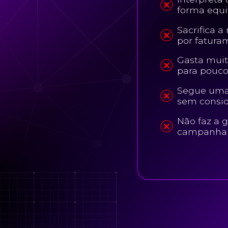
forma equ
Sacrifica 
por fatura
Gasta muit
para pouco
Segue uma
sem consid
Não faz a g
campanha 