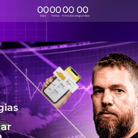
00
00
00
00
dias
horas
minutos
segundos
gias
lar
o