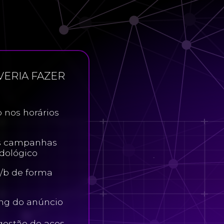
VERIA FAZER
o nos horários
s campanhas
adológico
a/b de forma
ing do anúncio
gestão de acos