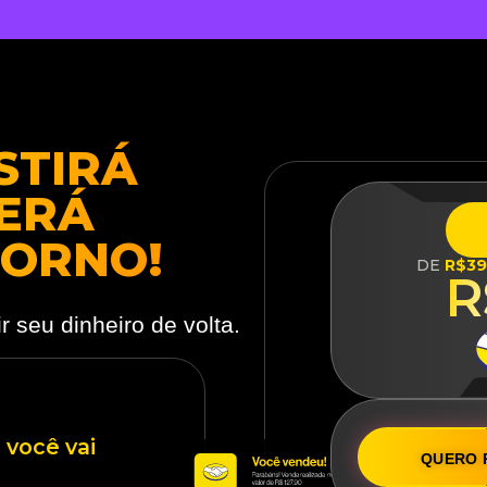
STIRÁ
TERÁ
TORNO!
DE
R$3
R
r seu dinheiro de volta.
você vai
QUERO 