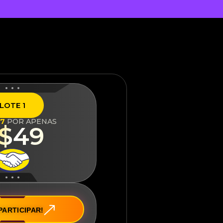
LOTE 1
97
POR APENAS
$49
PARTICIPAR!