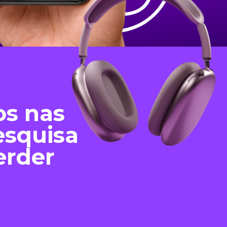
os nas
esquisa
erder