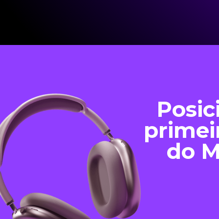
Posic
primei
do M