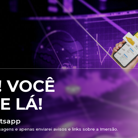
! VOCÊ
E LÁ!
atsapp
gens e apenas enviarei avisos e links sobre a Imersão.